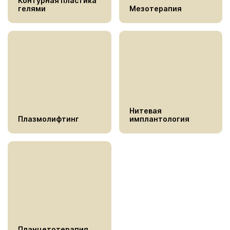
Контурная пластика
гелями
Мезотерапия
Нитевая
Плазмолифтинг
имплантология
Планцетотерапия