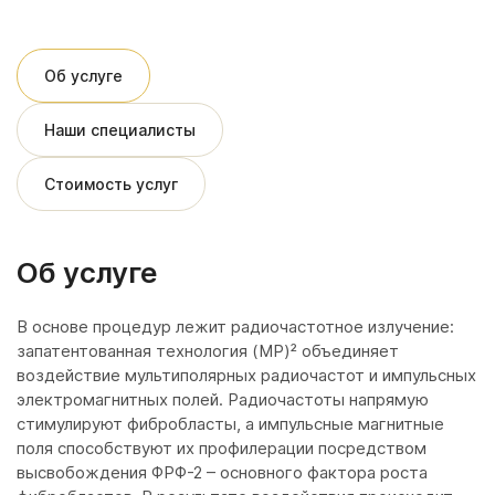
Об услуге
Наши специалисты
Стоимость услуг
Об услуге
В основе процедур лежит радиочастотное излучение:
запатентованная техно­логия (MP)² объединя­ет
воздействие мультиполярных ради­очастот и импульсных
электромагнит­ных полей. Радиочастоты напрямую
стимулируют фибробласты, а импульсные магнитные
поля способствуют их профилерации посредством
высвобождения ФРФ-2 – основного фактора роста